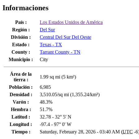
Informaciones
País :
Los Estados Unidos de América
Región :
Del Sur
División :
Central Del Sur Del Oeste
Estado :
Texas - TX
County :
Tarrant County - TN
Municipio :
City
Área de la
1.99 sq mi (5 km²)
tierra :
Población :
6,985
Densidad :
3,510.05/sq mi (1,355.24/km²)
Varón :
48.3%
Hembra :
51.7%
Latitud :
32.78 - 32° 5' N
Longitud :
-97.4 - 97° 0' W
Tiempo :
Saturday, February 28, 2026 - 03:40 AM (
UTC
-6