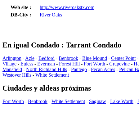
Web site :
http://www.riveroakstx.com
DB-City :
River Oaks
En igual Condado : Tarrant Condado
Arlington
-
Azle
-
Bedford
-
Benbrook
-
Blue Mound
-
Center Point
Village
-
Euless
-
Everman
-
Forest Hill
-
Fort Worth
-
Grapevine
-
Ha
Mansfield
-
North Richland Hills
-
Pantego
-
Pecan Acres
-
Pelican B
Westover Hills
-
White Settlement
Ciudades y aldeas próximas
Fort Worth
-
Benbrook
-
White Settlement
-
Saginaw
-
Lake Worth
-