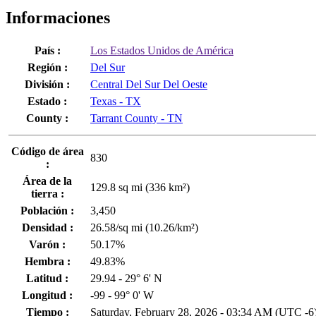
Informaciones
País :
Los Estados Unidos de América
Región :
Del Sur
División :
Central Del Sur Del Oeste
Estado :
Texas - TX
County :
Tarrant County - TN
Código de área
830
:
Área de la
129.8 sq mi (336 km²)
tierra :
Población :
3,450
Densidad :
26.58/sq mi (10.26/km²)
Varón :
50.17%
Hembra :
49.83%
Latitud :
29.94 - 29° 6' N
Longitud :
-99 - 99° 0' W
Tiempo :
Saturday, February 28, 2026 - 03:34 AM (
UTC
-6