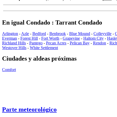
En igual Condado : Tarrant Condado
Arlington
-
Azle
-
Bedford
-
Benbrook
-
Blue Mound
-
Colleyville
-
C
Everman
-
Forest Hill
-
Fort Worth
-
Grapevine
-
Haltom City
-
Hasle
Richland Hills
-
Pantego
-
Pecan Acres
-
Pelican Bay
-
Rendon
-
Rich
Westover Hills
-
White Settlement
Ciudades y aldeas próximas
Comfort
Parte meteorológico