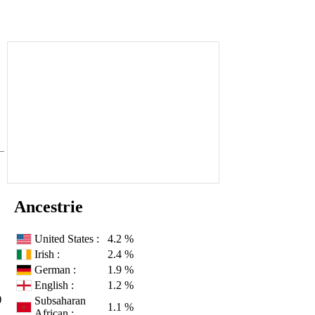
Ancestrie
United States :
4.2 %
Irish :
2.4 %
German :
1.9 %
English :
1.2 %
)
Subsaharan
1.1 %
African :