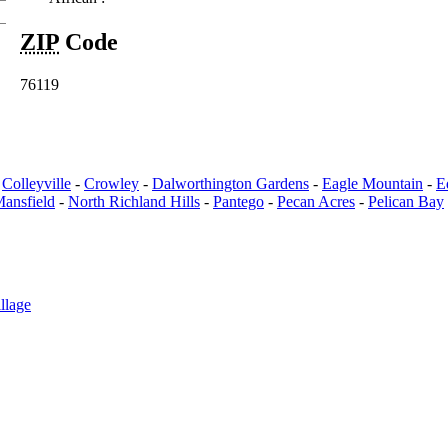
ZIP
Code
76119
-
Colleyville
-
Crowley
-
Dalworthington Gardens
-
Eagle Mountain
-
E
ansfield
-
North Richland Hills
-
Pantego
-
Pecan Acres
-
Pelican Bay
llage