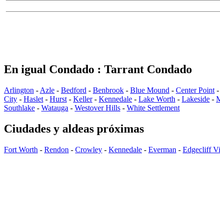
En igual Condado : Tarrant Condado
Arlington
-
Azle
-
Bedford
-
Benbrook
-
Blue Mound
-
Center Point
City
-
Haslet
-
Hurst
-
Keller
-
Kennedale
-
Lake Worth
-
Lakeside
-
M
Southlake
-
Watauga
-
Westover Hills
-
White Settlement
Ciudades y aldeas próximas
Fort Worth
-
Rendon
-
Crowley
-
Kennedale
-
Everman
-
Edgecliff Vi