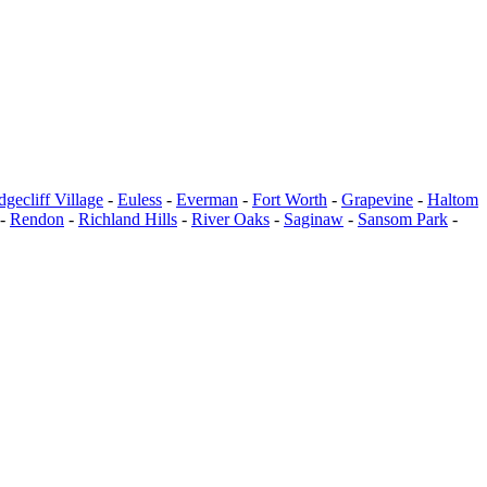
dgecliff Village
-
Euless
-
Everman
-
Fort Worth
-
Grapevine
-
Haltom
-
Rendon
-
Richland Hills
-
River Oaks
-
Saginaw
-
Sansom Park
-