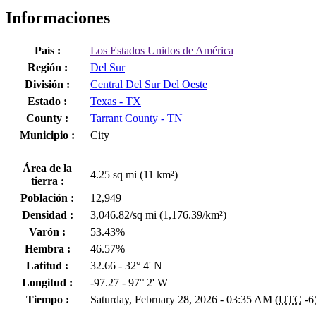
Informaciones
País :
Los Estados Unidos de América
Región :
Del Sur
División :
Central Del Sur Del Oeste
Estado :
Texas - TX
County :
Tarrant County - TN
Municipio :
City
Área de la
4.25 sq mi (11 km²)
tierra :
Población :
12,949
Densidad :
3,046.82/sq mi (1,176.39/km²)
Varón :
53.43%
Hembra :
46.57%
Latitud :
32.66 - 32° 4' N
Longitud :
-97.27 - 97° 2' W
Tiempo :
Saturday, February 28, 2026 - 03:35 AM (
UTC
-6