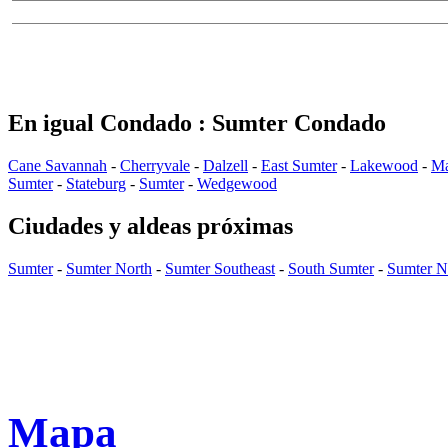
En igual Condado : Sumter Condado
Cane Savannah
-
Cherryvale
-
Dalzell
-
East Sumter
-
Lakewood
-
Ma
Sumter
-
Stateburg
-
Sumter
-
Wedgewood
Ciudades y aldeas próximas
Sumter
-
Sumter North
-
Sumter Southeast
-
South Sumter
-
Sumter N
Mapa