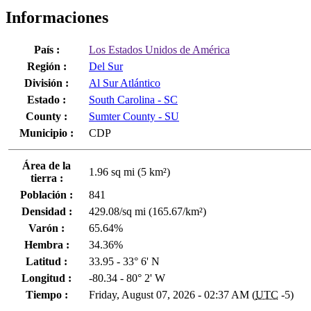
Informaciones
País :
Los Estados Unidos de América
Región :
Del Sur
División :
Al Sur Atlántico
Estado :
South Carolina - SC
County :
Sumter County - SU
Municipio :
CDP
Área de la
1.96 sq mi (5 km²)
tierra :
Población :
841
Densidad :
429.08/sq mi (165.67/km²)
Varón :
65.64%
Hembra :
34.36%
Latitud :
33.95 - 33° 6' N
Longitud :
-80.34 - 80° 2' W
Tiempo :
Friday, August 07, 2026 - 02:37 AM (
UTC
-5)