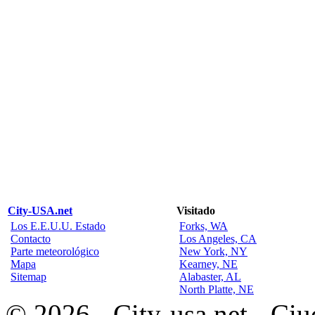
City-USA.net
Visitado
Los E.E.U.U. Estado
Forks, WA
Contacto
Los Angeles, CA
Parte meteorológico
New York, NY
Mapa
Kearney, NE
Sitemap
Alabaster, AL
North Platte, NE
© 2026 - City-usa.net - Ciu