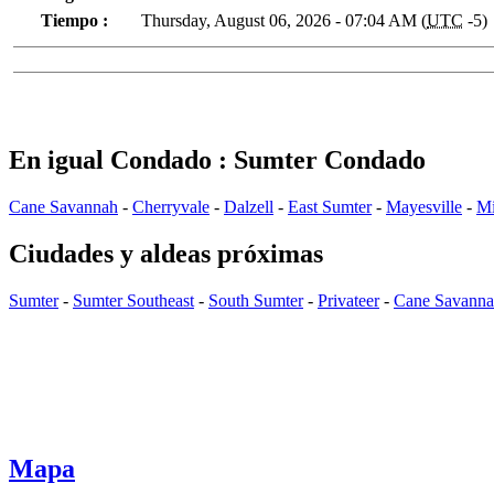
Tiempo :
Thursday, August 06, 2026 - 07:04 AM (
UTC
-5)
En igual Condado : Sumter Condado
Cane Savannah
-
Cherryvale
-
Dalzell
-
East Sumter
-
Mayesville
-
Mi
Ciudades y aldeas próximas
Sumter
-
Sumter Southeast
-
South Sumter
-
Privateer
-
Cane Savann
Mapa