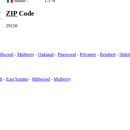
Italian :
1.3 %
ZIP
Code
29150
llwood
-
Mulberry
-
Oakland
-
Pinewood
-
Privateer
-
Rembert
-
Shilo
ah
-
East Sumter
-
Millwood
-
Mulberry