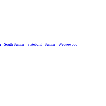
h
-
South Sumter
-
Stateburg
-
Sumter
-
Wedgewood