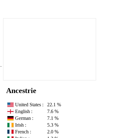
Ancestrie
United States :
22.1 %
English :
7.6 %
German :
7.1 %
Irish :
5.3 %
French :
2.0 %