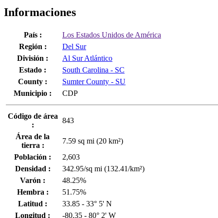
Informaciones
País :
Los Estados Unidos de América
Región :
Del Sur
División :
Al Sur Atlántico
Estado :
South Carolina - SC
County :
Sumter County - SU
Municipio :
CDP
Código de área
843
:
Área de la
7.59 sq mi (20 km²)
tierra :
Población :
2,603
Densidad :
342.95/sq mi (132.41/km²)
Varón :
48.25%
Hembra :
51.75%
Latitud :
33.85 - 33° 5' N
Longitud :
-80.35 - 80° 2' W