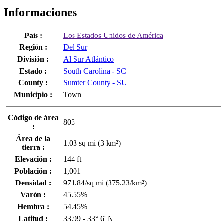
Informaciones
País :
Los Estados Unidos de América
Región :
Del Sur
División :
Al Sur Atlántico
Estado :
South Carolina - SC
County :
Sumter County - SU
Municipio :
Town
Código de área
803
:
Área de la
1.03 sq mi (3 km²)
tierra :
Elevación :
144 ft
Población :
1,001
Densidad :
971.84/sq mi (375.23/km²)
Varón :
45.55%
Hembra :
54.45%
Latitud :
33.99 - 33° 6' N