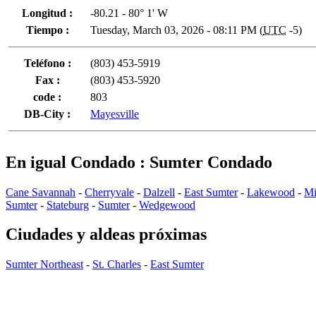
Longitud :
-80.21 - 80° 1' W
Tiempo :
Tuesday, March 03, 2026 - 08:11 PM (
UTC
-5)
Teléfono :
(803) 453-5919
Fax :
(803) 453-5920
code :
803
DB-City :
Mayesville
En igual Condado : Sumter Condado
Cane Savannah
-
Cherryvale
-
Dalzell
-
East Sumter
-
Lakewood
-
Mi
Sumter
-
Stateburg
-
Sumter
-
Wedgewood
Ciudades y aldeas próximas
Sumter Northeast
-
St. Charles
-
East Sumter