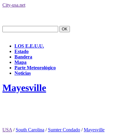
City-usa.net
LOS E.E.U.U.
Estado
Bandera
Mapa
Parte Meteorológico
Noticias
Mayesville
USA
/
South Carolina
/
Sumter Condado
/
Mayesville