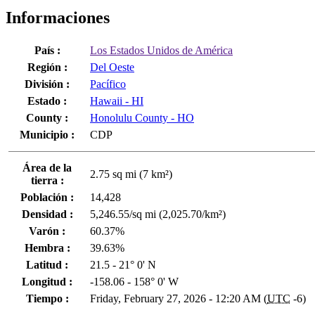
Informaciones
País :
Los Estados Unidos de América
Región :
Del Oeste
División :
Pacífico
Estado :
Hawaii - HI
County :
Honolulu County - HO
Municipio :
CDP
Área de la
2.75 sq mi (7 km²)
tierra :
Población :
14,428
Densidad :
5,246.55/sq mi (2,025.70/km²)
Varón :
60.37%
Hembra :
39.63%
Latitud :
21.5 - 21° 0' N
Longitud :
-158.06 - 158° 0' W
Tiempo :
Friday, February 27, 2026 - 12:20 AM (
UTC
-6)