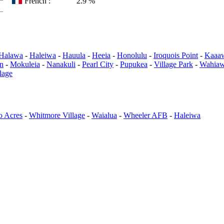
French :
2.9 %
Halawa
-
Haleiwa
-
Hauula
-
Heeia
-
Honolulu
-
Iroquois Point
-
Kaaa
wn
-
Mokuleia
-
Nanakuli
-
Pearl City
-
Pupukea
-
Village Park
-
Wahia
lage
o Acres
-
Whitmore Village
-
Waialua
-
Wheeler AFB
-
Haleiwa