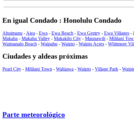
En igual Condado : Honolulu Condado
Ahuimanu
-
Aiea
-
Ewa
-
Ewa Beach
-
Ewa Gentry
-
Ewa Villages
-
Makaha
-
Makaha Valley
-
Makakilo City
-
Maunawili
-
Mililani To
Waimanalo Beach
-
Waipahu
-
Waipio
-
Waipio Acres
-
Whitmore Vil
Ciudades y aldeas próximas
Pearl City
-
Mililani Town
-
Wahiawa
-
Waipio
-
Village Park
-
Waipi
Parte meteorológico