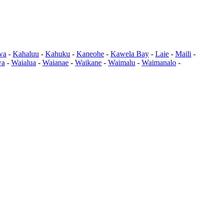
wa
-
Kahaluu
-
Kahuku
-
Kaneohe
-
Kawela Bay
-
Laie
-
Maili
-
wa
-
Waialua
-
Waianae
-
Waikane
-
Waimalu
-
Waimanalo
-