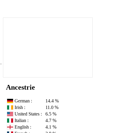
Ancestrie
German :
14.4 %
Irish :
11.0 %
United States :
6.5 %
Italian :
4.7 %
English :
4.1 %