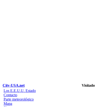
City-USA.net
Visitado
Los E.E.U.U. Estado
Contacto
Parte meteorológico
Mapa