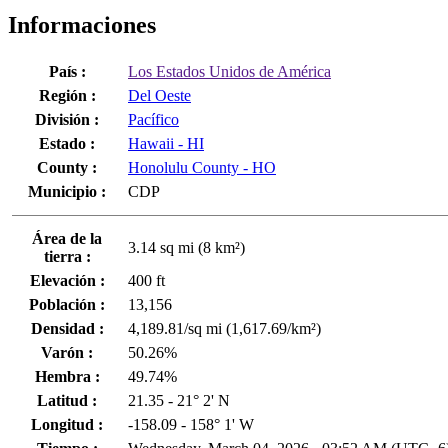
Informaciones
País :
Los Estados Unidos de América
Región :
Del Oeste
División :
Pacífico
Estado :
Hawaii - HI
County :
Honolulu County - HO
Municipio :
CDP
Área de la
3.14 sq mi (8 km²)
tierra :
Elevación :
400 ft
Población :
13,156
Densidad :
4,189.81/sq mi (1,617.69/km²)
Varón :
50.26%
Hembra :
49.74%
Latitud :
21.35 - 21° 2' N
Longitud :
-158.09 - 158° 1' W