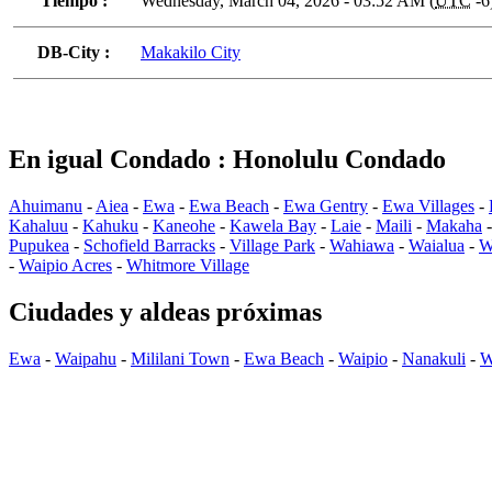
Tiempo :
Wednesday, March 04, 2026 - 03:52 AM (
UTC
-6
DB-City :
Makakilo City
En igual Condado : Honolulu Condado
Ahuimanu
-
Aiea
-
Ewa
-
Ewa Beach
-
Ewa Gentry
-
Ewa Villages
-
Kahaluu
-
Kahuku
-
Kaneohe
-
Kawela Bay
-
Laie
-
Maili
-
Makaha
Pupukea
-
Schofield Barracks
-
Village Park
-
Wahiawa
-
Waialua
-
W
-
Waipio Acres
-
Whitmore Village
Ciudades y aldeas próximas
Ewa
-
Waipahu
-
Mililani Town
-
Ewa Beach
-
Waipio
-
Nanakuli
-
W