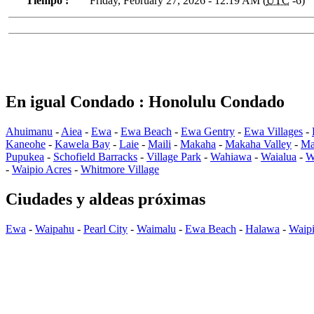
Tiempo :
Friday, February 27, 2026 - 12:19 AM (
UTC
-6)
En igual Condado : Honolulu Condado
Ahuimanu
-
Aiea
-
Ewa
-
Ewa Beach
-
Ewa Gentry
-
Ewa Villages
-
Kaneohe
-
Kawela Bay
-
Laie
-
Maili
-
Makaha
-
Makaha Valley
-
Ma
Pupukea
-
Schofield Barracks
-
Village Park
-
Wahiawa
-
Waialua
-
W
-
Waipio Acres
-
Whitmore Village
Ciudades y aldeas próximas
Ewa
-
Waipahu
-
Pearl City
-
Waimalu
-
Ewa Beach
-
Halawa
-
Waip