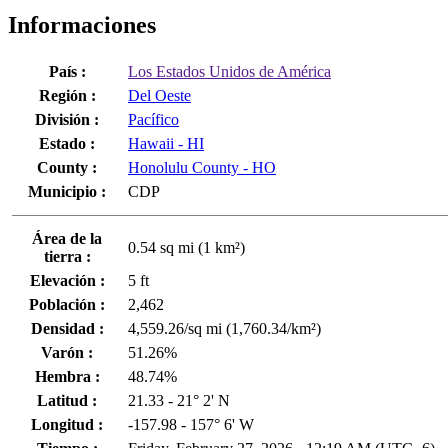
Informaciones
País :
Los Estados Unidos de América
Región :
Del Oeste
División :
Pacífico
Estado :
Hawaii - HI
County :
Honolulu County - HO
Municipio :
CDP
Área de la
0.54 sq mi (1 km²)
tierra :
Elevación :
5 ft
Población :
2,462
Densidad :
4,559.26/sq mi (1,760.34/km²)
Varón :
51.26%
Hembra :
48.74%
Latitud :
21.33 - 21° 2' N
Longitud :
-157.98 - 157° 6' W