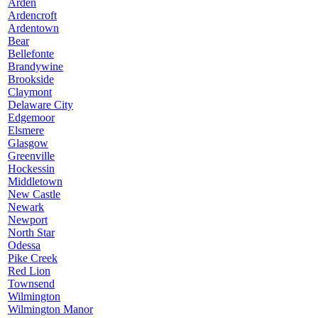
Arden
Ardencroft
Ardentown
Bear
Bellefonte
Brandywine
Brookside
Claymont
Delaware City
Edgemoor
Elsmere
Glasgow
Greenville
Hockessin
Middletown
New Castle
Newark
Newport
North Star
Odessa
Pike Creek
Red Lion
Townsend
Wilmington
Wilmington Manor