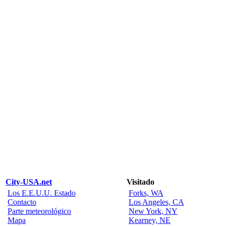
City-USA.net
Visitado
Los E.E.U.U. Estado
Forks, WA
Contacto
Los Angeles, CA
Parte meteorológico
New York, NY
Mapa
Kearney, NE