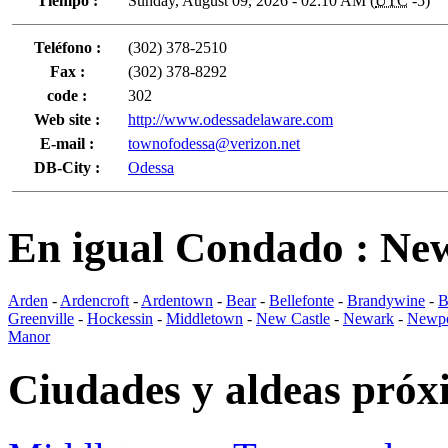
Tiempo :
Sunday, August 09, 2026 - 02:10 AM (
UTC
-5)
Teléfono :
(302) 378-2510
Fax :
(302) 378-8292
code :
302
Web site :
http://www.odessadelaware.com
E-mail :
townofodessa@verizon.net
DB-City :
Odessa
En igual Condado : Ne
Arden
-
Ardencroft
-
Ardentown
-
Bear
-
Bellefonte
-
Brandywine
-
B
Greenville
-
Hockessin
-
Middletown
-
New Castle
-
Newark
-
Newpo
Manor
Ciudades y aldeas próx