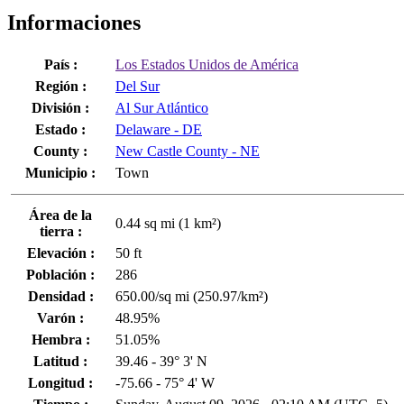
Informaciones
País :
Los Estados Unidos de América
Región :
Del Sur
División :
Al Sur Atlántico
Estado :
Delaware - DE
County :
New Castle County - NE
Municipio :
Town
Área de la
0.44 sq mi (1 km²)
tierra :
Elevación :
50 ft
Población :
286
Densidad :
650.00/sq mi (250.97/km²)
Varón :
48.95%
Hembra :
51.05%
Latitud :
39.46 - 39° 3' N
Longitud :
-75.66 - 75° 4' W