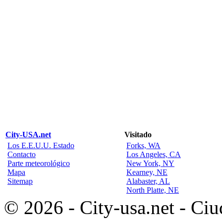
City-USA.net
Visitado
Los E.E.U.U. Estado
Forks, WA
Contacto
Los Angeles, CA
Parte meteorológico
New York, NY
Mapa
Kearney, NE
Sitemap
Alabaster, AL
North Platte, NE
© 2026 - City-usa.net - Ciu