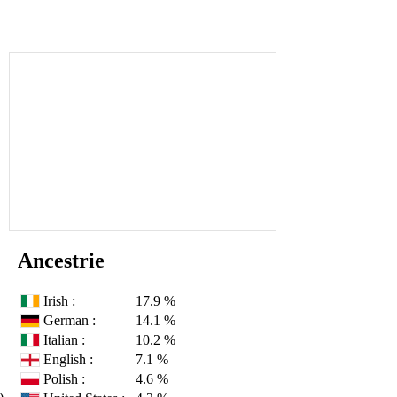
Ancestrie
Irish :
17.9 %
German :
14.1 %
Italian :
10.2 %
English :
7.1 %
Polish :
4.6 %