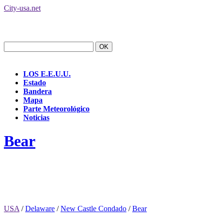
City-usa.net
LOS E.E.U.U.
Estado
Bandera
Mapa
Parte Meteorológico
Noticias
Bear
USA
/
Delaware
/
New Castle Condado
/
Bear