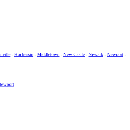
nville
-
Hockessin
-
Middletown
-
New Castle
-
Newark
-
Newport
-
ewport