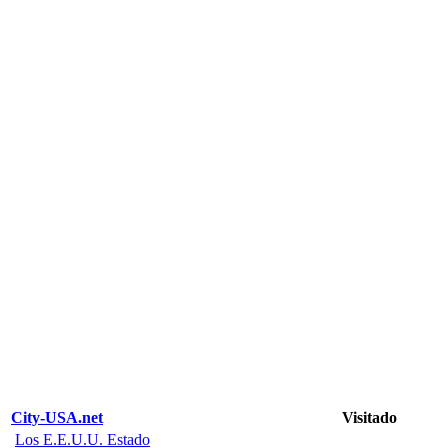
City-USA.net
Visitado
Los E.E.U.U. Estado