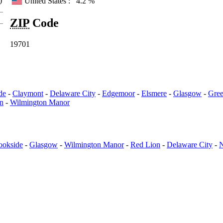
)
United States :
4.2 %
ZIP
Code
19701
de
-
Claymont
-
Delaware City
-
Edgemoor
-
Elsmere
-
Glasgow
-
Gree
n
-
Wilmington Manor
ookside
-
Glasgow
-
Wilmington Manor
-
Red Lion
-
Delaware City
-
N