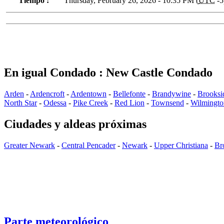
Tiempo :
Thursday, February 26, 2026 - 10:35 PM (
UTC
-5
En igual Condado : New Castle Condado
Arden
-
Ardencroft
-
Ardentown
-
Bellefonte
-
Brandywine
-
Brooksi
North Star
-
Odessa
-
Pike Creek
-
Red Lion
-
Townsend
-
Wilmingto
Ciudades y aldeas próximas
Greater Newark
-
Central Pencader
-
Newark
-
Upper Christiana
-
Br
Parte meteorológico