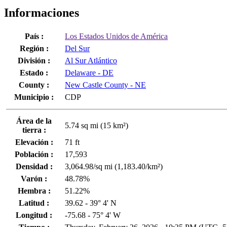
Informaciones
País :
Los Estados Unidos de América
Región :
Del Sur
División :
Al Sur Atlántico
Estado :
Delaware - DE
County :
New Castle County - NE
Municipio :
CDP
Área de la
5.74 sq mi (15 km²)
tierra :
Elevación :
71 ft
Población :
17,593
Densidad :
3,064.98/sq mi (1,183.40/km²)
Varón :
48.78%
Hembra :
51.22%
Latitud :
39.62 - 39° 4' N
Longitud :
-75.68 - 75° 4' W