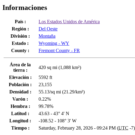
Informaciones
País :
Los Estados Unidos de América
Región :
Del Oeste
División :
Montaña
Estado :
Wyoming - WY
County :
Fremont County - FR
Área de la
420 sq mi (1,088 km²)
tierra :
Elevación :
5592 ft
Población :
23,155
Densidad :
55.13/sq mi (21.29/km²)
Varón :
0.22%
Hembra :
99.78%
Latitud :
43.63 - 43° 4' N
Longitud :
-108.52 - 108° 3' W
Tiempo :
Saturday, February 28, 2026 - 09:24 PM (
UTC
-7)