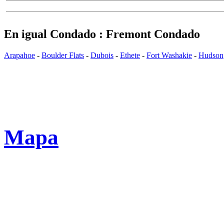
En igual Condado : Fremont Condado
Arapahoe
-
Boulder Flats
-
Dubois
-
Ethete
-
Fort Washakie
-
Hudson
Mapa