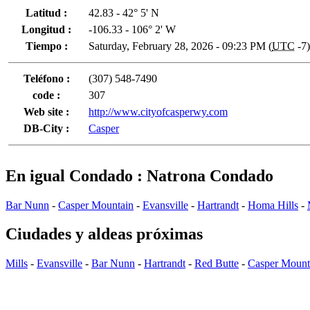
Latitud :
42.83 - 42° 5' N
Longitud :
-106.33 - 106° 2' W
Tiempo :
Saturday, February 28, 2026 - 09:23 PM (
UTC
-7)
Teléfono :
(307) 548-7490
code :
307
Web site :
http://www.cityofcasperwy.com
DB-City :
Casper
En igual Condado : Natrona Condado
Bar Nunn
-
Casper Mountain
-
Evansville
-
Hartrandt
-
Homa Hills
-
Ciudades y aldeas próximas
Mills
-
Evansville
-
Bar Nunn
-
Hartrandt
-
Red Butte
-
Casper Mount