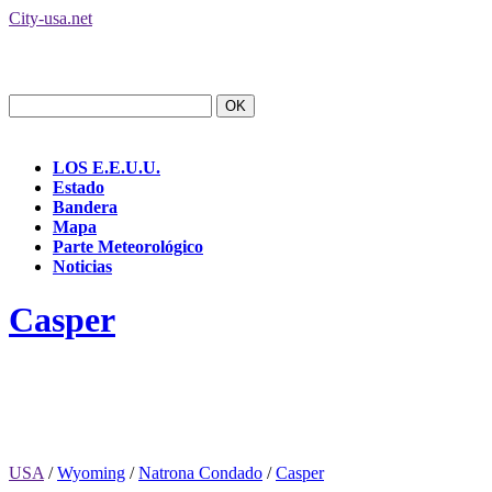
City-usa.net
LOS E.E.U.U.
Estado
Bandera
Mapa
Parte Meteorológico
Noticias
Casper
USA
/
Wyoming
/
Natrona Condado
/
Casper