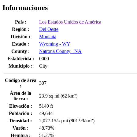
Informaciones
País :
Los Estados Unidos de América
Región :
Del Oeste
División :
Montaña
Estado :
Wyoming - WY
County :
Natrona County - NA
Establecida :
0000
Municipio :
City
Código de área
307
:
Área de la
23.9 sq mi (62 km²)
tierra :
Elevación :
5140 ft
Población :
49,644
Densidad :
2,077.15/sq mi (801.99/km²)
Varón :
48.73%
Hembra :
51.27%