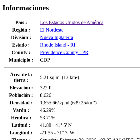
Informaciones
País :
Los Estados Unidos de América
Región :
El Nordeste
División :
Nueva Inglaterra
Estado :
Rhode Island - RI
County :
Providence County - PR
Municipio :
CDP
Área de la
5.21 sq mi (13 km²)
tierra :
Elevación :
322 ft
Población :
8,626
Densidad :
1,655.66/sq mi (639.25/km²)
Varón :
46.29%
Hembra :
53.71%
Latitud :
41.88 - 41° 5' N
Longitud :
-71.55 - 71° 3' W