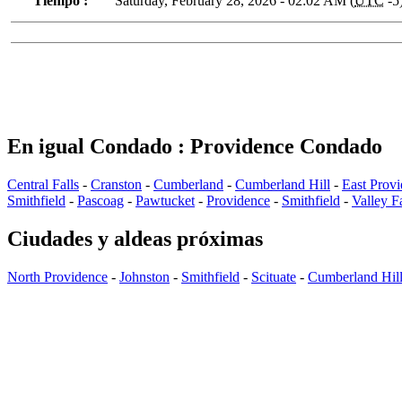
Tiempo :
Saturday, February 28, 2026 - 02:02 AM (
UTC
-5
En igual Condado : Providence Condado
Central Falls
-
Cranston
-
Cumberland
-
Cumberland Hill
-
East Prov
Smithfield
-
Pascoag
-
Pawtucket
-
Providence
-
Smithfield
-
Valley Fa
Ciudades y aldeas próximas
North Providence
-
Johnston
-
Smithfield
-
Scituate
-
Cumberland Hil