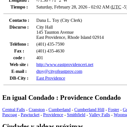
Longitud :
-71.36 - 71° 2' W
Tiempo :
Saturday, February 28, 2026 - 02:02 AM (
UTC
-5
Contacto :
Dana L. Toy (City Clerk)
Discurso :
City Hall
145 Taunton Avenue
East Providence, Rhode Island 02914
Teléfono :
(401) 435-7590
Fax :
(401) 435-4630
code :
401
Web site :
http://www.eastprovidenceri.net
E-mail :
dtoy@cityofeastprov.com
DB-City :
East Providence
En igual Condado : Providence Condado
Central Falls
-
Cranston
-
Cumberland
-
Cumberland Hill
-
Foster
-
Gr
Pascoag
-
Pawtucket
-
Providence
-
Smithfield
-
Valley Falls
-
Woonso
Ciudades y aldeas próximas