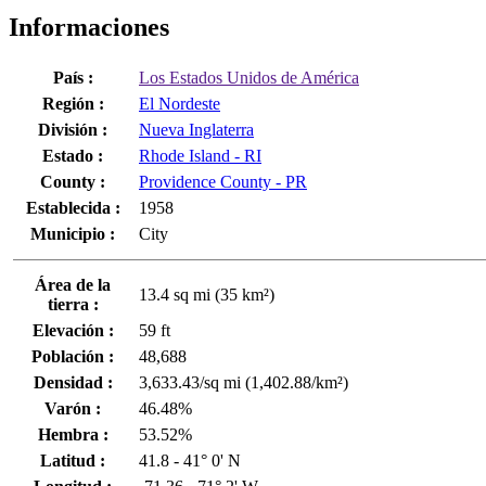
Informaciones
País :
Los Estados Unidos de América
Región :
El Nordeste
División :
Nueva Inglaterra
Estado :
Rhode Island - RI
County :
Providence County - PR
Establecida :
1958
Municipio :
City
Área de la
13.4 sq mi (35 km²)
tierra :
Elevación :
59 ft
Población :
48,688
Densidad :
3,633.43/sq mi (1,402.88/km²)
Varón :
46.48%
Hembra :
53.52%
Latitud :
41.8 - 41° 0' N