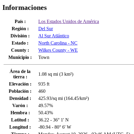
Informaciones
País :
Los Estados Unidos de América
Región :
Del Sur
División :
Al Sur Atlántico
Estado :
North Carolina - NC
County :
Wilkes County - WE
Municipio :
Town
Área de la
1.08 sq mi (3 km²)
tierra :
Elevación :
935 ft
Población :
460
Densidad :
425.93/sq mi (164.45/km²)
Varón :
49.57%
Hembra :
50.43%
Latitud :
36.22 - 36° 1' N
Longitud :
-80.94 - 80° 6' W