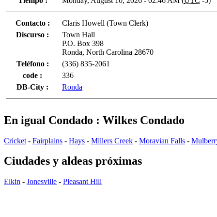
Tiempo :
Monday, August 10, 2026 - 02:46 AM (
UTC
-5)
Contacto :
Claris Howell (Town Clerk)
Discurso :
Town Hall
P.O. Box 398
Ronda, North Carolina 28670
Teléfono :
(336) 835-2061
code :
336
DB-City :
Ronda
En igual Condado : Wilkes Condado
Cricket
-
Fairplains
-
Hays
-
Millers Creek
-
Moravian Falls
-
Mulberr
Ciudades y aldeas próximas
Elkin
-
Jonesville
-
Pleasant Hill