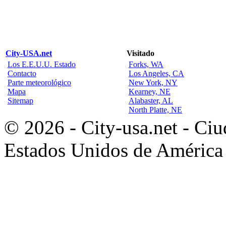
City-USA.net
Visitado
Los E.E.U.U. Estado
Forks, WA
Contacto
Los Angeles, CA
Parte meteorológico
New York, NY
Mapa
Kearney, NE
Sitemap
Alabaster, AL
North Platte, NE
© 2026 - City-usa.net - Ciu
Estados Unidos de América