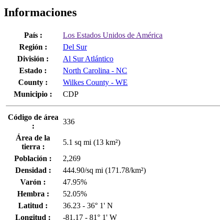
Informaciones
País :
Los Estados Unidos de América
Región :
Del Sur
División :
Al Sur Atlántico
Estado :
North Carolina - NC
County :
Wilkes County - WE
Municipio :
CDP
Código de área
336
:
Área de la
5.1 sq mi (13 km²)
tierra :
Población :
2,269
Densidad :
444.90/sq mi (171.78/km²)
Varón :
47.95%
Hembra :
52.05%
Latitud :
36.23 - 36° 1' N
Longitud :
-81.17 - 81° 1' W