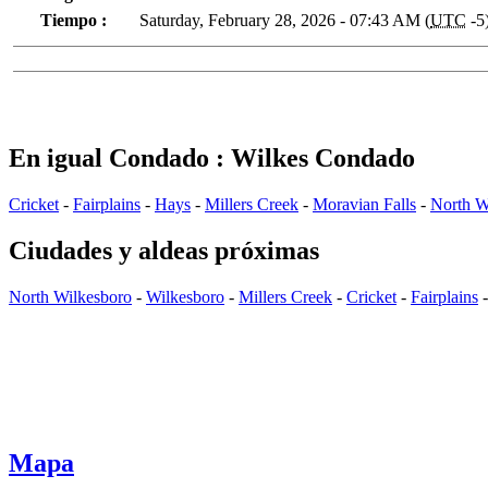
Tiempo :
Saturday, February 28, 2026 - 07:43 AM (
UTC
-5
En igual Condado : Wilkes Condado
Cricket
-
Fairplains
-
Hays
-
Millers Creek
-
Moravian Falls
-
North W
Ciudades y aldeas próximas
North Wilkesboro
-
Wilkesboro
-
Millers Creek
-
Cricket
-
Fairplains
Mapa