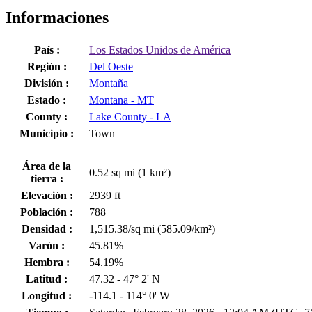
Informaciones
País :
Los Estados Unidos de América
Región :
Del Oeste
División :
Montaña
Estado :
Montana - MT
County :
Lake County - LA
Municipio :
Town
Área de la
0.52 sq mi (1 km²)
tierra :
Elevación :
2939 ft
Población :
788
Densidad :
1,515.38/sq mi (585.09/km²)
Varón :
45.81%
Hembra :
54.19%
Latitud :
47.32 - 47° 2' N
Longitud :
-114.1 - 114° 0' W