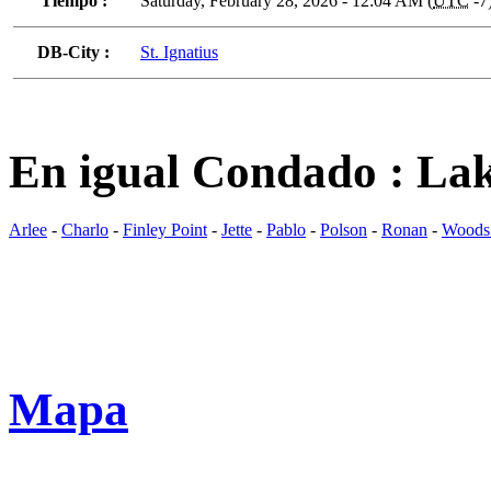
Tiempo :
Saturday, February 28, 2026 - 12:04 AM (
UTC
-7
DB-City :
St. Ignatius
En igual Condado : La
Arlee
-
Charlo
-
Finley Point
-
Jette
-
Pablo
-
Polson
-
Ronan
-
Woods
Mapa