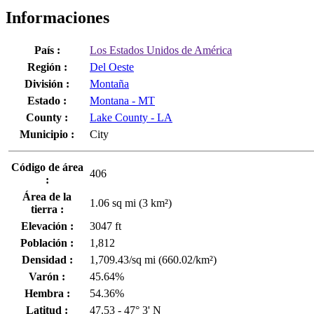
Informaciones
País :
Los Estados Unidos de América
Región :
Del Oeste
División :
Montaña
Estado :
Montana - MT
County :
Lake County - LA
Municipio :
City
Código de área
406
:
Área de la
1.06 sq mi (3 km²)
tierra :
Elevación :
3047 ft
Población :
1,812
Densidad :
1,709.43/sq mi (660.02/km²)
Varón :
45.64%
Hembra :
54.36%
Latitud :
47.53 - 47° 3' N