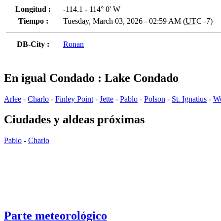
Longitud :
-114.1 - 114° 0' W
Tiempo :
Tuesday, March 03, 2026 - 02:59 AM (
UTC
-7)
DB-City :
Ronan
En igual Condado : Lake Condado
Arlee
-
Charlo
-
Finley Point
-
Jette
-
Pablo
-
Polson
-
St. Ignatius
-
W
Ciudades y aldeas próximas
Pablo
-
Charlo
Parte meteorológico