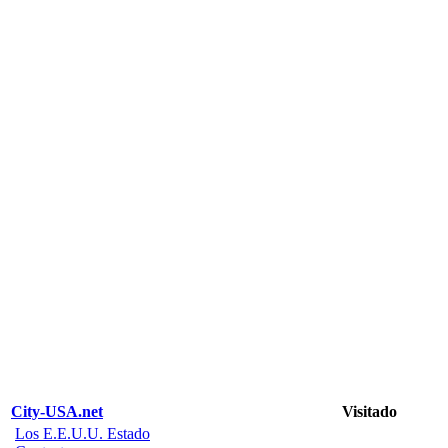
City-USA.net
Visitado
Los E.E.U.U. Estado