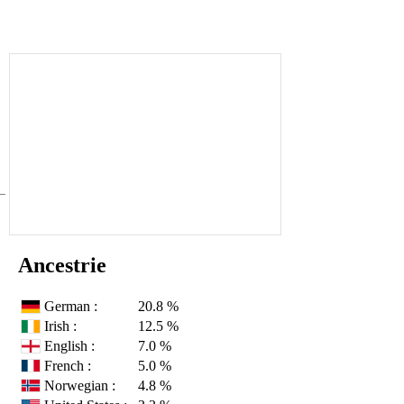
Ancestrie
German :
20.8 %
Irish :
12.5 %
English :
7.0 %
French :
5.0 %
Norwegian :
4.8 %