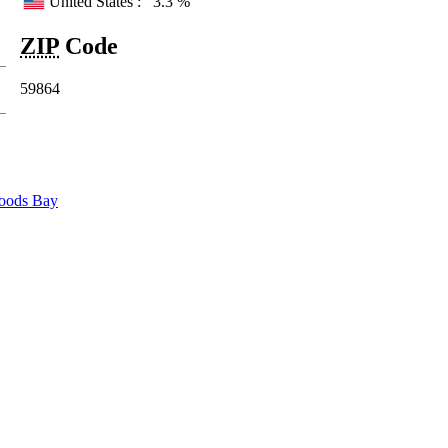
United States :
3.3 %
ZIP
Code
59864
oods Bay