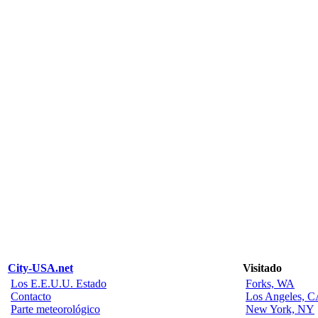
City-USA.net
Visitado
Los E.E.U.U. Estado
Forks, WA
Contacto
Los Angeles, 
Parte meteorológico
New York, NY