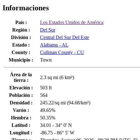
Informaciones
País :
Los Estados Unidos de América
Región :
Del Sur
División :
Central Del Sur Del Este
Estado :
Alabama - AL
County :
Cullman County - CU
Municipio :
Town
Área de la
2.3 sq mi (6 km²)
tierra :
Elevación :
503 ft
Población :
564
Densidad :
245.22/sq mi (94.68/km²)
Varón :
49.65%
Hembra :
50.35%
Latitud :
34.01 - 34° 0' N
Longitud :
-86.75 - 86° 5' W