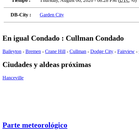
Tiempo :
Thursday, August 06, 2026 - 08:28 PM (
UTC
-6)
DB-City :
Garden City
En igual Condado : Cullman Condado
Baileyton
-
Bremen
-
Crane Hill
-
Cullman
-
Dodge City
-
Fairview
-
Ciudades y aldeas próximas
Hanceville
Parte meteorológico