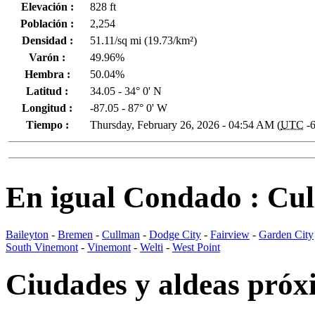
Elevación :
828 ft
Población :
2,254
Densidad :
51.11/sq mi (19.73/km²)
Varón :
49.96%
Hembra :
50.04%
Latitud :
34.05 - 34° 0' N
Longitud :
-87.05 - 87° 0' W
Tiempo :
Thursday, February 26, 2026 - 04:54 AM (
UTC
-6
En igual Condado : C
Baileyton
-
Bremen
-
Cullman
-
Dodge City
-
Fairview
-
Garden City
South Vinemont
-
Vinemont
-
Welti
-
West Point
Ciudades y aldeas próx