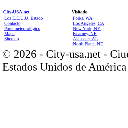
City-USA.net
Visitado
Los E.E.U.U. Estado
Forks, WA
Contacto
Los Angeles, CA
Parte meteorológico
New York, NY
Mapa
Kearney, NE
Sitemap
Alabaster, AL
North Platte, NE
© 2026 - City-usa.net - Ciu
Estados Unidos de América