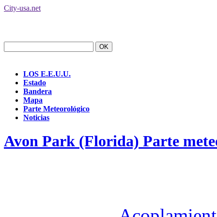
City-usa.net
LOS E.E.U.U.
Estado
Bandera
Mapa
Parte Meteorológico
Noticias
Avon Park (Florida) Parte mete
Acoplamient