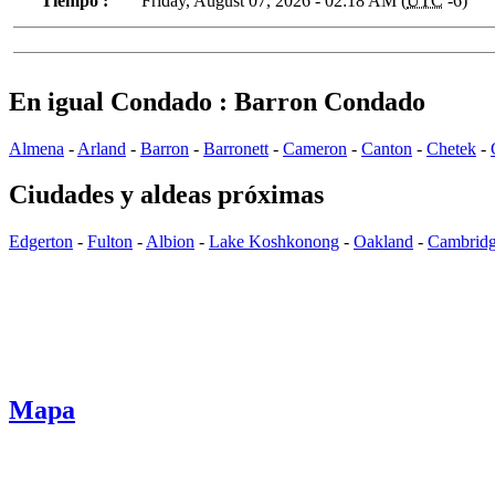
Tiempo :
Friday, August 07, 2026 - 02:18 AM (
UTC
-6)
En igual Condado : Barron Condado
Almena
-
Arland
-
Barron
-
Barronett
-
Cameron
-
Canton
-
Chetek
-
Ciudades y aldeas próximas
Edgerton
-
Fulton
-
Albion
-
Lake Koshkonong
-
Oakland
-
Cambrid
Mapa