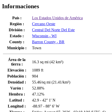
Informaciones
País :
Los Estados Unidos de América
Región :
Cercano Oeste
División :
Central Del Norte Del Este
Estado :
Wisconsin - WI
County :
Barron County - BR
Municipio :
Town
Área de la
16.3 sq mi (42 km²)
tierra :
Elevación :
1089 ft
Población :
904
Densidad :
55.46/sq mi (21.41/km²)
Varón :
52.88%
Hembra :
47.12%
Latitud :
42.9 - 42° 1' N
Longitud :
-88.97 - 88° 6' W