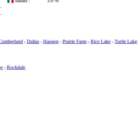
Italian :
3.0 %
Cumberland
-
Dallas
-
Haugen
-
Prairie Farm
-
Rice Lake
-
Turtle Lake
ge
-
Rockdale