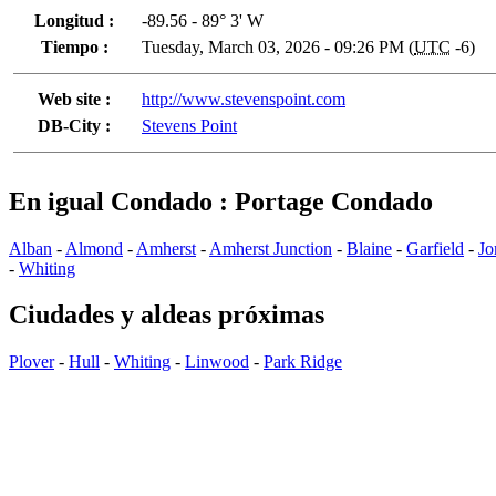
Longitud :
-89.56 - 89° 3' W
Tiempo :
Tuesday, March 03, 2026 - 09:26 PM (
UTC
-6)
Web site :
http://www.stevenspoint.com
DB-City :
Stevens Point
En igual Condado : Portage Condado
Alban
-
Almond
-
Amherst
-
Amherst Junction
-
Blaine
-
Garfield
-
Jo
-
Whiting
Ciudades y aldeas próximas
Plover
-
Hull
-
Whiting
-
Linwood
-
Park Ridge