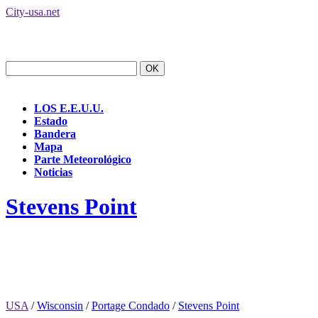
City-usa.net
LOS E.E.U.U.
Estado
Bandera
Mapa
Parte Meteorológico
Noticias
Stevens Point
USA
/
Wisconsin
/
Portage Condado
/
Stevens Point