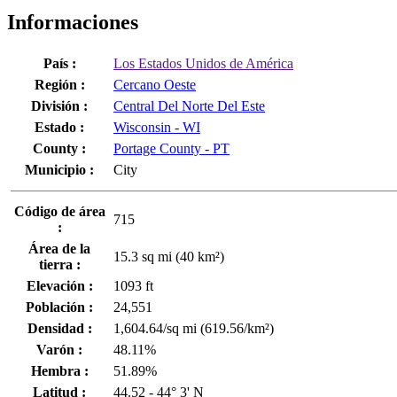
Informaciones
País :
Los Estados Unidos de América
Región :
Cercano Oeste
División :
Central Del Norte Del Este
Estado :
Wisconsin - WI
County :
Portage County - PT
Municipio :
City
Código de área
715
:
Área de la
15.3 sq mi (40 km²)
tierra :
Elevación :
1093 ft
Población :
24,551
Densidad :
1,604.64/sq mi (619.56/km²)
Varón :
48.11%
Hembra :
51.89%
Latitud :
44.52 - 44° 3' N