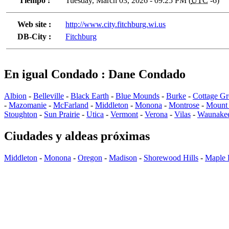
Tiempo :
Tuesday, March 03, 2026 - 09:25 PM (
UTC
-6)
Web site :
http://www.city.fitchburg.wi.us
DB-City :
Fitchburg
En igual Condado : Dane Condado
Albion
-
Belleville
-
Black Earth
-
Blue Mounds
-
Burke
-
Cottage G
-
Mazomanie
-
McFarland
-
Middleton
-
Monona
-
Montrose
-
Mount
Stoughton
-
Sun Prairie
-
Utica
-
Vermont
-
Verona
-
Vilas
-
Waunake
Ciudades y aldeas próximas
Middleton
-
Monona
-
Oregon
-
Madison
-
Shorewood Hills
-
Maple 