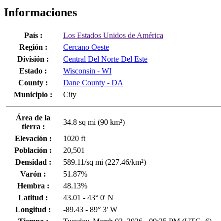
Informaciones
País :
Los Estados Unidos de América
Región :
Cercano Oeste
División :
Central Del Norte Del Este
Estado :
Wisconsin - WI
County :
Dane County - DA
Municipio :
City
Área de la
34.8 sq mi (90 km²)
tierra :
Elevación :
1020 ft
Población :
20,501
Densidad :
589.11/sq mi (227.46/km²)
Varón :
51.87%
Hembra :
48.13%
Latitud :
43.01 - 43° 0' N
Longitud :
-89.43 - 89° 3' W