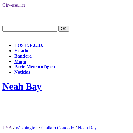
City-usa.net
LOS E.E.U.U.
Estado
Bandera
Mapa
Parte Meteorológico
Noticias
Neah Bay
USA
/
Washington
/
Clallam Condado
/
Neah Bay