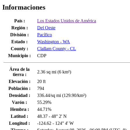
Informaciones
País :
Los Estados Unidos de América
Región :
Del Oeste
División :
Pacífico
Estado :
Washington - WA
County :
Clallam County - CL
Municipio :
CDP
Área de la
2.36 sq mi (6 km²)
tierra :
Elevación :
20 ft
Población :
794
Densidad :
336.44/sq mi (129.90/km²)
Varón :
55.29%
Hembra :
44.71%
Latitud :
48.37 - 48° 2' N
Longitud :
-124.62 - 124° 4' W