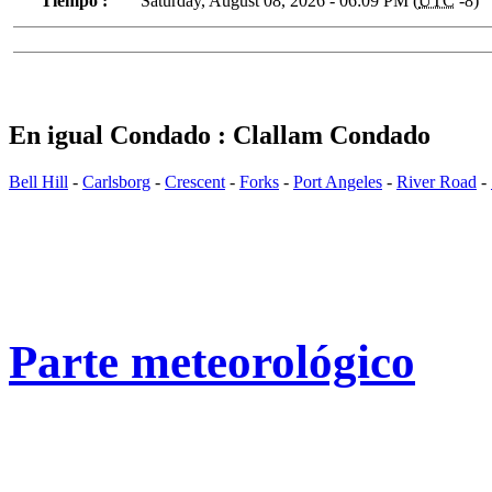
Tiempo :
Saturday, August 08, 2026 - 06:09 PM (
UTC
-8)
En igual Condado : Clallam Condado
Bell Hill
-
Carlsborg
-
Crescent
-
Forks
-
Port Angeles
-
River Road
-
Parte meteorológico