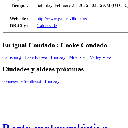
Tiempo :
Saturday, February 28, 2026 - 03:36 AM (
UTC
-6
Web site :
http://www.gainesville.tx.us
DB-City :
Gainesville
En igual Condado : Cooke Condado
Callisburg
-
Lake Kiowa
-
Lindsay
-
Muenster
-
Valley View
Ciudades y aldeas próximas
Gainesville Southeast
-
Lindsay