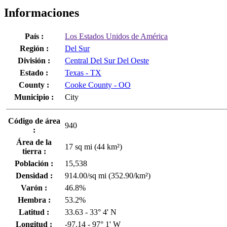
Informaciones
País :
Los Estados Unidos de América
Región :
Del Sur
División :
Central Del Sur Del Oeste
Estado :
Texas - TX
County :
Cooke County - OO
Municipio :
City
Código de área
940
:
Área de la
17 sq mi (44 km²)
tierra :
Población :
15,538
Densidad :
914.00/sq mi (352.90/km²)
Varón :
46.8%
Hembra :
53.2%
Latitud :
33.63 - 33° 4' N
Longitud :
-97.14 - 97° 1' W