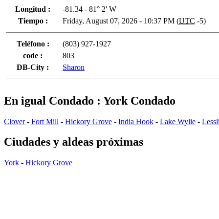
Longitud :
-81.34 - 81° 2' W
Tiempo :
Friday, August 07, 2026 - 10:37 PM (
UTC
-5)
Teléfono :
(803) 927-1927
code :
803
DB-City :
Sharon
En igual Condado : York Condado
Clover
-
Fort Mill
-
Hickory Grove
-
India Hook
-
Lake Wylie
-
Lessl
Ciudades y aldeas próximas
York
-
Hickory Grove