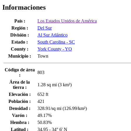
Informaciones
País :
Los Estados Unidos de América
Región :
Del Sur
División :
Al Sur Atlántico
Estado :
South Carolina - SC
County :
York County - YO
Municipio :
Town
Código de área
803
:
Área de la
1.28 sq mi (3 km²)
tierra :
Elevación :
652 ft
Población :
421
Densidad :
328.91/sq mi (126.99/km²)
Varón :
49.17%
Hembra :
50.83%
Latitud :
34.95 - 34° 6' N