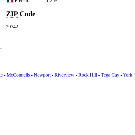
French :
1.2 %
ZIP
Code
29742
ie
-
McConnells
-
Newport
-
Riverview
-
Rock Hill
-
Tega Cay
-
York