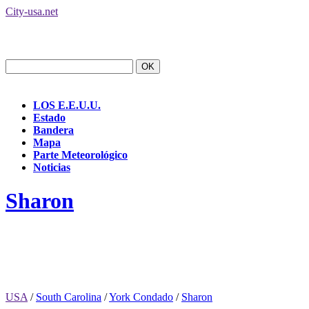
City-usa.net
LOS E.E.U.U.
Estado
Bandera
Mapa
Parte Meteorológico
Noticias
Sharon
USA
/
South Carolina
/
York Condado
/
Sharon