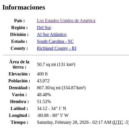
Informaciones
País :
Los Estados Unidos de América
Región :
Del Sur
División :
Al Sur Atlántico
Estado :
South Carolina - SC
County :
Richland County - RI
Área de la
50.7 sq mi (131 km²)
tierra :
Elevación :
400 ft
Población :
43,972
Densidad :
867.30/sq mi (334.87/km²)
Varón :
48.48%
Hembra :
51.52%
Latitud :
34.12 - 34° 1' N
Longitud :
-80.88 - 80° 5' W
Tiempo :
Saturday, February 28, 2026 - 02:17 AM (
UTC
-5