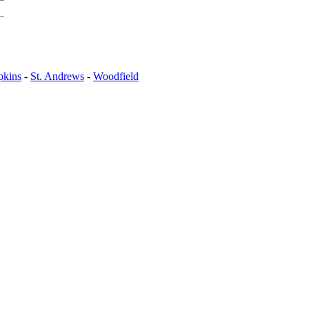
pkins
-
St. Andrews
-
Woodfield