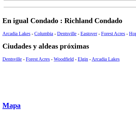
En igual Condado : Richland Condado
Arcadia Lakes
-
Columbia
-
Dentsville
-
Eastover
-
Forest Acres
-
Ho
Ciudades y aldeas próximas
Dentsville
-
Forest Acres
-
Woodfield
-
Elgin
-
Arcadia Lakes
Mapa