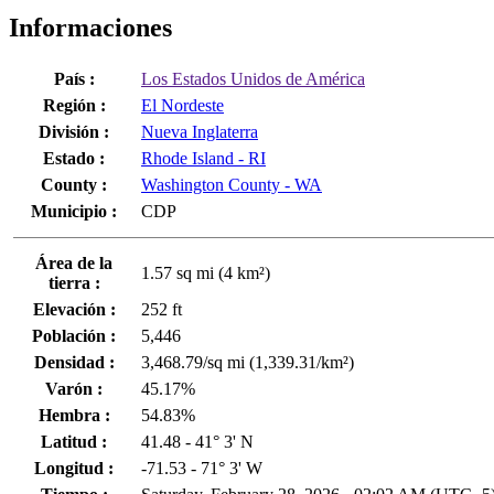
Informaciones
País :
Los Estados Unidos de América
Región :
El Nordeste
División :
Nueva Inglaterra
Estado :
Rhode Island - RI
County :
Washington County - WA
Municipio :
CDP
Área de la
1.57 sq mi (4 km²)
tierra :
Elevación :
252 ft
Población :
5,446
Densidad :
3,468.79/sq mi (1,339.31/km²)
Varón :
45.17%
Hembra :
54.83%
Latitud :
41.48 - 41° 3' N
Longitud :
-71.53 - 71° 3' W