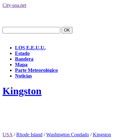
City-usa.net
LOS E.E.U.U.
Estado
Bandera
Mapa
Parte Meteorológico
Noticias
Kingston
USA
/
Rhode Island
/
Washington Condado
/
Kingston