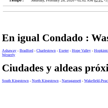
Tiempo :
Saturday, February 28, 2026 - 02:02 AM (
UTC
-5
En igual Condado : Wa
Ashaway
-
Bradford
-
Charlestown
-
Exeter
-
Hope Valley
-
Hopkint
Westerly
Ciudades y aldeas próx
South Kingstown
-
North Kingstown
-
Narragansett
-
Wakefield-Peac