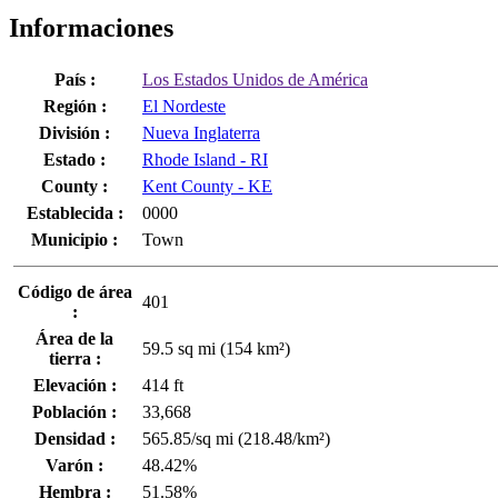
Informaciones
País :
Los Estados Unidos de América
Región :
El Nordeste
División :
Nueva Inglaterra
Estado :
Rhode Island - RI
County :
Kent County - KE
Establecida :
0000
Municipio :
Town
Código de área
401
:
Área de la
59.5 sq mi (154 km²)
tierra :
Elevación :
414 ft
Población :
33,668
Densidad :
565.85/sq mi (218.48/km²)
Varón :
48.42%
Hembra :
51.58%