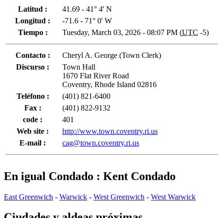
Latitud :
41.69 - 41° 4' N
Longitud :
-71.6 - 71° 0' W
Tiempo :
Tuesday, March 03, 2026 - 08:07 PM (
UTC
-5)
Contacto :
Cheryl A. George (Town Clerk)
Discurso :
Town Hall
1670 Flat River Road
Coventry, Rhode Island 02816
Teléfono :
(401) 821-6400
Fax :
(401) 822-9132
code :
401
Web site :
http://www.town.coventry.ri.us
E-mail :
cag@town.coventry.ri.us
En igual Condado : Kent Condado
East Greenwich
-
Warwick
-
West Greenwich
-
West Warwick
Ciudades y aldeas próximas