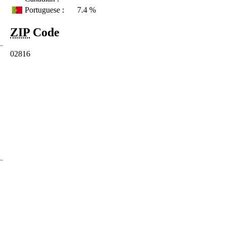
Portuguese :
7.4 %
ZIP
Code
02816