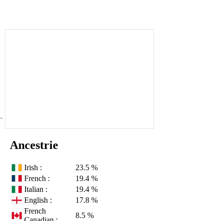
Ancestrie
Irish :
23.5 %
French :
19.4 %
Italian :
19.4 %
English :
17.8 %
French
8.5 %
Canadian :