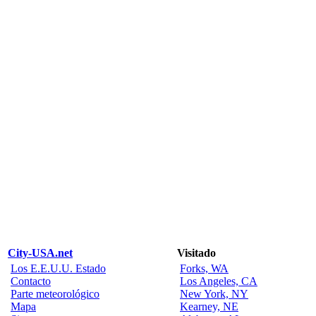
City-USA.net
Visitado
Los E.E.U.U. Estado
Forks, WA
Contacto
Los Angeles, CA
Parte meteorológico
New York, NY
Mapa
Kearney, NE