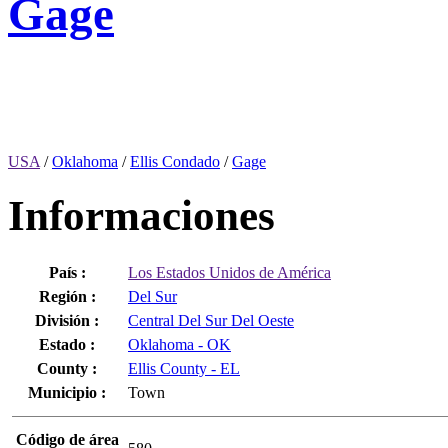
Gage
USA
/
Oklahoma
/
Ellis Condado
/
Gage
Informaciones
País :
Los Estados Unidos de América
Región :
Del Sur
División :
Central Del Sur Del Oeste
Estado :
Oklahoma - OK
County :
Ellis County - EL
Municipio :
Town
Código de área