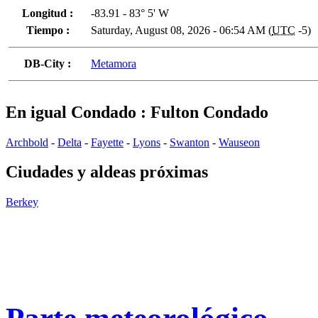
Longitud :
-83.91 - 83° 5' W
Tiempo :
Saturday, August 08, 2026 - 06:54 AM (
UTC
-5)
DB-City :
Metamora
En igual Condado : Fulton Condado
Archbold
-
Delta
-
Fayette
-
Lyons
-
Swanton
-
Wauseon
Ciudades y aldeas próximas
Berkey