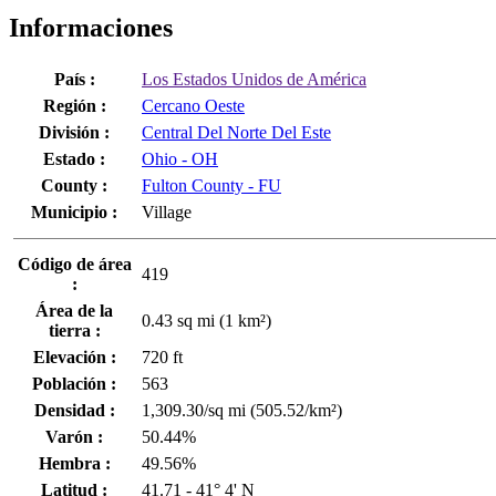
Informaciones
País :
Los Estados Unidos de América
Región :
Cercano Oeste
División :
Central Del Norte Del Este
Estado :
Ohio - OH
County :
Fulton County - FU
Municipio :
Village
Código de área
419
:
Área de la
0.43 sq mi (1 km²)
tierra :
Elevación :
720 ft
Población :
563
Densidad :
1,309.30/sq mi (505.52/km²)
Varón :
50.44%
Hembra :
49.56%
Latitud :
41.71 - 41° 4' N