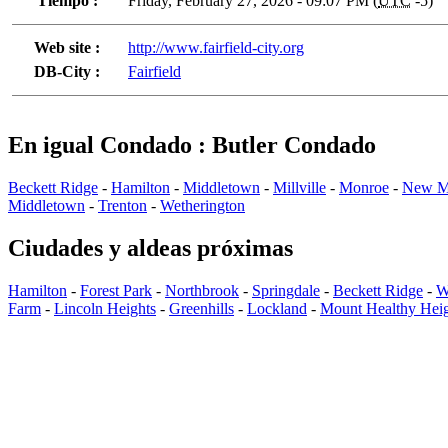
Tiempo :
Friday, February 27, 2026 - 09:07 PM (
UTC
-5)
Web site :
http://www.fairfield-city.org
DB-City :
Fairfield
En igual Condado : Butler Condado
Beckett Ridge
-
Hamilton
-
Middletown
-
Millville
-
Monroe
-
New M
Middletown
-
Trenton
-
Wetherington
Ciudades y aldeas próximas
Hamilton
-
Forest Park
-
Northbrook
-
Springdale
-
Beckett Ridge
-
W
Farm
-
Lincoln Heights
-
Greenhills
-
Lockland
-
Mount Healthy Heig