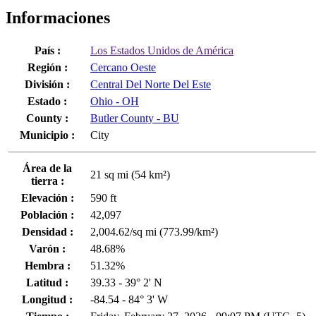
Informaciones
País :
Los Estados Unidos de América
Región :
Cercano Oeste
División :
Central Del Norte Del Este
Estado :
Ohio - OH
County :
Butler County - BU
Municipio :
City
Área de la
21 sq mi (54 km²)
tierra :
Elevación :
590 ft
Población :
42,097
Densidad :
2,004.62/sq mi (773.99/km²)
Varón :
48.68%
Hembra :
51.32%
Latitud :
39.33 - 39° 2' N
Longitud :
-84.54 - 84° 3' W