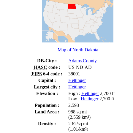
Map of North Dakota
DB-City :
Adams County
HASC
code :
US-ND-AD
FIPS
6-4 code :
38001
Capital :
Hettinger
Largest city :
Hettinger
Elevation :
High :
Hettinger
2,700 ft
Low :
Hettinger
2,700 ft
Population :
2,593
Land Area :
988 sq mi
(2,559 km²)
Density :
2.62/sq mi
(1.01/km²)