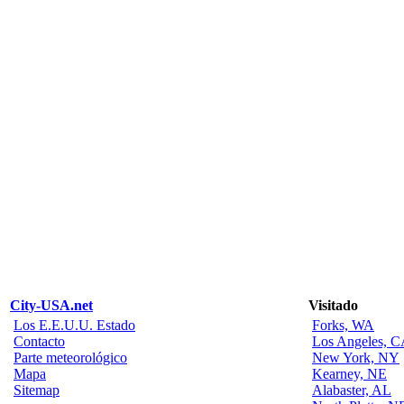
City-USA.net
Visitado
Los E.E.U.U. Estado
Forks, WA
Contacto
Los Angeles, 
Parte meteorológico
New York, NY
Mapa
Kearney, NE
Sitemap
Alabaster, AL