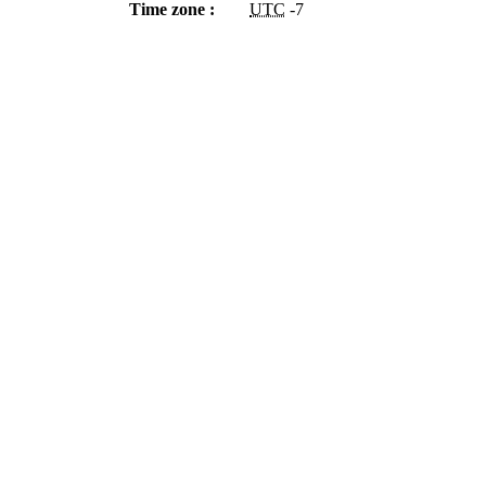
Time zone :
UTC
-7