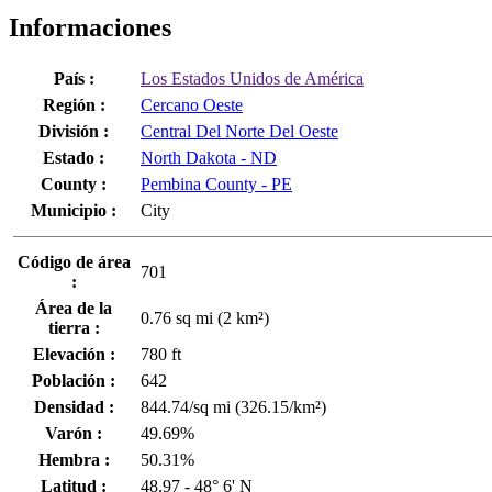
Informaciones
País :
Los Estados Unidos de América
Región :
Cercano Oeste
División :
Central Del Norte Del Oeste
Estado :
North Dakota - ND
County :
Pembina County - PE
Municipio :
City
Código de área
701
:
Área de la
0.76 sq mi (2 km²)
tierra :
Elevación :
780 ft
Población :
642
Densidad :
844.74/sq mi (326.15/km²)
Varón :
49.69%
Hembra :
50.31%
Latitud :
48.97 - 48° 6' N