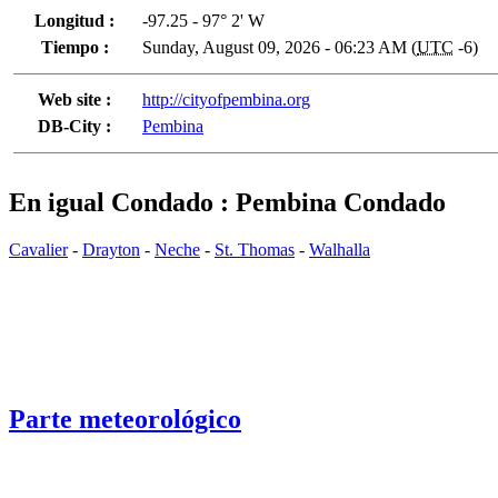
Longitud :
-97.25 - 97° 2' W
Tiempo :
Sunday, August 09, 2026 - 06:23 AM (
UTC
-6)
Web site :
http://cityofpembina.org
DB-City :
Pembina
En igual Condado : Pembina Condado
Cavalier
-
Drayton
-
Neche
-
St. Thomas
-
Walhalla
Parte meteorológico