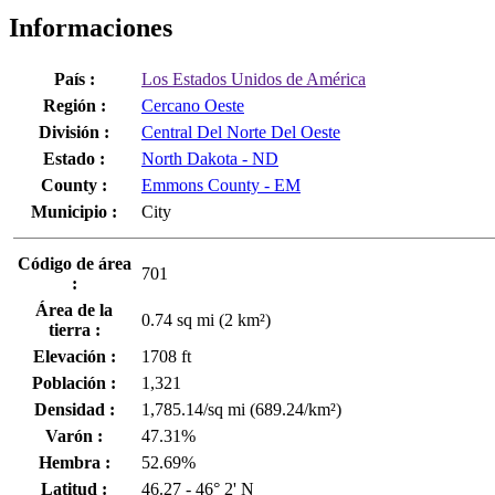
Informaciones
País :
Los Estados Unidos de América
Región :
Cercano Oeste
División :
Central Del Norte Del Oeste
Estado :
North Dakota - ND
County :
Emmons County - EM
Municipio :
City
Código de área
701
:
Área de la
0.74 sq mi (2 km²)
tierra :
Elevación :
1708 ft
Población :
1,321
Densidad :
1,785.14/sq mi (689.24/km²)
Varón :
47.31%
Hembra :
52.69%
Latitud :
46.27 - 46° 2' N