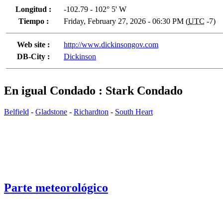
Longitud :
-102.79 - 102° 5' W
Tiempo :
Friday, February 27, 2026 - 06:30 PM (
UTC
-7)
Web site :
http://www.dickinsongov.com
DB-City :
Dickinson
En igual Condado : Stark Condado
Belfield
-
Gladstone
-
Richardton
-
South Heart
Parte meteorológico