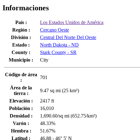
Informaciones
País :
Los Estados Unidos de América
Región :
Cercano Oeste
División :
Central Del Norte Del Oeste
Estado :
North Dakota - ND
County :
Stark County - SR
Municipio :
City
Código de área
701
:
Área de la
9.47 sq mi (25 km²)
tierra :
Elevación :
2417 ft
Población :
16,010
Densidad :
1,690.60/sq mi (652.75/km²)
Varón :
48.33%
Hembra :
51.67%
Latitud :
46.88 - 46° 5' N