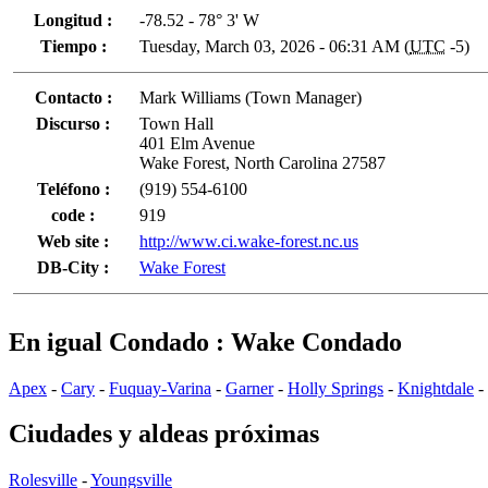
Longitud :
-78.52 - 78° 3' W
Tiempo :
Tuesday, March 03, 2026 - 06:31 AM (
UTC
-5)
Contacto :
Mark Williams (Town Manager)
Discurso :
Town Hall
401 Elm Avenue
Wake Forest, North Carolina 27587
Teléfono :
(919) 554-6100
code :
919
Web site :
http://www.ci.wake-forest.nc.us
DB-City :
Wake Forest
En igual Condado : Wake Condado
Apex
-
Cary
-
Fuquay-Varina
-
Garner
-
Holly Springs
-
Knightdale
-
Ciudades y aldeas próximas
Rolesville
-
Youngsville