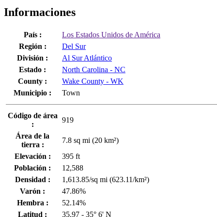
Informaciones
País :
Los Estados Unidos de América
Región :
Del Sur
División :
Al Sur Atlántico
Estado :
North Carolina - NC
County :
Wake County - WK
Municipio :
Town
Código de área
919
:
Área de la
7.8 sq mi (20 km²)
tierra :
Elevación :
395 ft
Población :
12,588
Densidad :
1,613.85/sq mi (623.11/km²)
Varón :
47.86%
Hembra :
52.14%
Latitud :
35.97 - 35° 6' N