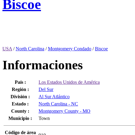
Biscoe
USA
/
North Carolina
/
Montgomery Condado
/
Biscoe
Informaciones
País :
Los Estados Unidos de América
Región :
Del Sur
División :
Al Sur Atlántico
Estado :
North Carolina - NC
County :
Montgomery County - MO
Municipio :
Town
Código de área