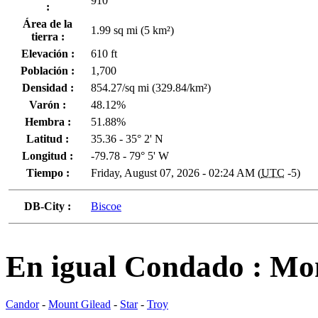
910
:
Área de la
1.99 sq mi (5 km²)
tierra :
Elevación :
610 ft
Población :
1,700
Densidad :
854.27/sq mi (329.84/km²)
Varón :
48.12%
Hembra :
51.88%
Latitud :
35.36 - 35° 2' N
Longitud :
-79.78 - 79° 5' W
Tiempo :
Friday, August 07, 2026 - 02:24 AM (
UTC
-5)
DB-City :
Biscoe
En igual Condado : M
Candor
-
Mount Gilead
-
Star
-
Troy