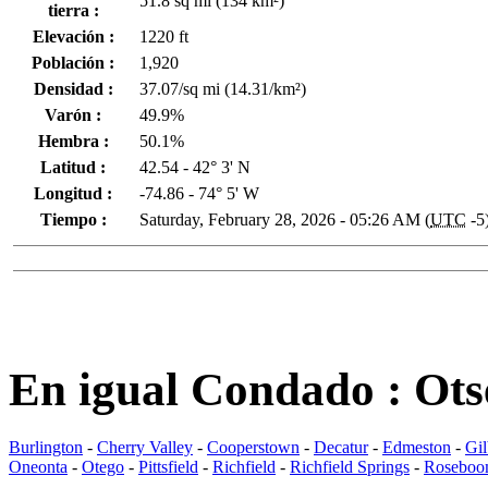
51.8 sq mi (134 km²)
tierra :
Elevación :
1220 ft
Población :
1,920
Densidad :
37.07/sq mi (14.31/km²)
Varón :
49.9%
Hembra :
50.1%
Latitud :
42.54 - 42° 3' N
Longitud :
-74.86 - 74° 5' W
Tiempo :
Saturday, February 28, 2026 - 05:26 AM (
UTC
-5
En igual Condado : Ot
Burlington
-
Cherry Valley
-
Cooperstown
-
Decatur
-
Edmeston
-
Gil
Oneonta
-
Otego
-
Pittsfield
-
Richfield
-
Richfield Springs
-
Rosebo