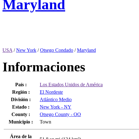
Maryland
USA
/
New York
/
Otsego Condado
/
Maryland
Informaciones
País :
Los Estados Unidos de América
Región :
El Nordeste
División :
Atlántico Medio
Estado :
New York - NY
County :
Otsego County - OO
Municipio :
Town
Área de la