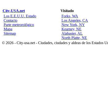
City-USA.net
Visitado
Los E.E.U.U. Estado
Forks, WA
Contacto
Los Angeles, CA
Parte meteorológico
New York, NY
Mapa
Kearney, NE
Sitemap
Alabaster, AL
North Platte, NE
© 2026 - City-usa.net - Ciudades, ciudades y aldeas de los Estados 