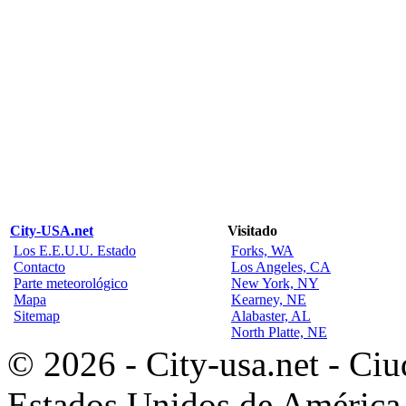
City-USA.net
Visitado
Los E.E.U.U. Estado
Forks, WA
Contacto
Los Angeles, CA
Parte meteorológico
New York, NY
Mapa
Kearney, NE
Sitemap
Alabaster, AL
North Platte, NE
© 2026 - City-usa.net - Ciu
Estados Unidos de América