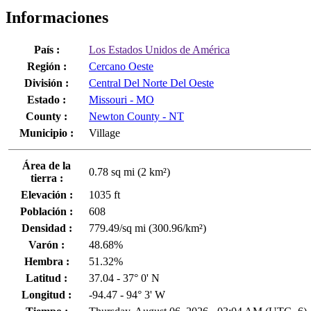
Informaciones
País :
Los Estados Unidos de América
Región :
Cercano Oeste
División :
Central Del Norte Del Oeste
Estado :
Missouri - MO
County :
Newton County - NT
Municipio :
Village
Área de la
0.78 sq mi (2 km²)
tierra :
Elevación :
1035 ft
Población :
608
Densidad :
779.49/sq mi (300.96/km²)
Varón :
48.68%
Hembra :
51.32%
Latitud :
37.04 - 37° 0' N
Longitud :
-94.47 - 94° 3' W