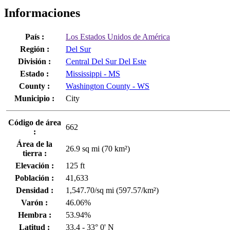
Informaciones
País :
Los Estados Unidos de América
Región :
Del Sur
División :
Central Del Sur Del Este
Estado :
Mississippi - MS
County :
Washington County - WS
Municipio :
City
Código de área
662
:
Área de la
26.9 sq mi (70 km²)
tierra :
Elevación :
125 ft
Población :
41,633
Densidad :
1,547.70/sq mi (597.57/km²)
Varón :
46.06%
Hembra :
53.94%
Latitud :
33.4 - 33° 0' N