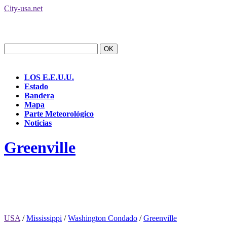
City-usa.net
LOS E.E.U.U.
Estado
Bandera
Mapa
Parte Meteorológico
Noticias
Greenville
USA
/
Mississippi
/
Washington Condado
/
Greenville