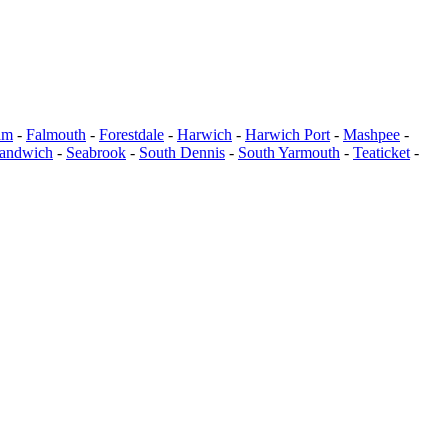
am
-
Falmouth
-
Forestdale
-
Harwich
-
Harwich Port
-
Mashpee
-
andwich
-
Seabrook
-
South Dennis
-
South Yarmouth
-
Teaticket
-