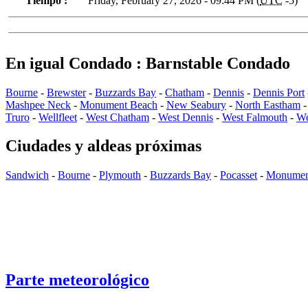
Tiempo :
Friday, February 27, 2026 - 09:44 PM (
UTC
-5)
En igual Condado : Barnstable Condado
Bourne
-
Brewster
-
Buzzards Bay
-
Chatham
-
Dennis
-
Dennis Port
Mashpee Neck
-
Monument Beach
-
New Seabury
-
North Eastham
Truro
-
Wellfleet
-
West Chatham
-
West Dennis
-
West Falmouth
-
We
Ciudades y aldeas próximas
Sandwich
-
Bourne
-
Plymouth
-
Buzzards Bay
-
Pocasset
-
Monumen
Parte meteorológico