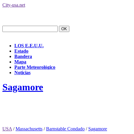
City-usa.net
LOS E.E.U.U.
Estado
Bandera
Mapa
Parte Meteorológico
Noticias
Sagamore
USA
/
Massachusetts
/
Barnstable Condado
/
Sagamore