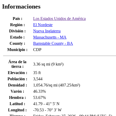
Informaciones
País :
Los Estados Unidos de América
Región :
El Nordeste
División :
Nueva Inglaterra
Estado :
Massachusetts - MA
County :
Barnstable County - BA
Municipio :
CDP
Área de la
3.36 sq mi (9 km²)
tierra :
Elevación :
35 ft
Población :
3,544
Densidad :
1,054.76/sq mi (407.25/km²)
Varón :
46.33%
Hembra :
53.67%
Latitud :
41.79 - 41° 5' N
Longitud :
-70.53 - 70° 3' W