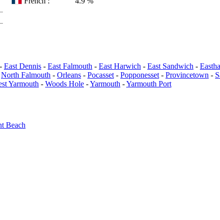
French :
4.9 %
-
East Dennis
-
East Falmouth
-
East Harwich
-
East Sandwich
-
Easth
-
North Falmouth
-
Orleans
-
Pocasset
-
Popponesset
-
Provincetown
-
S
st Yarmouth
-
Woods Hole
-
Yarmouth
-
Yarmouth Port
t Beach