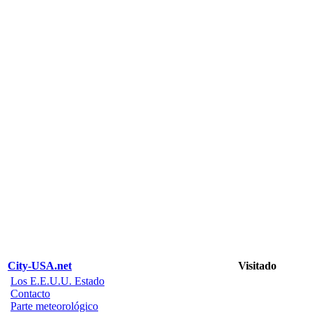
City-USA.net
Visitado
Los E.E.U.U. Estado
Contacto
Parte meteorológico