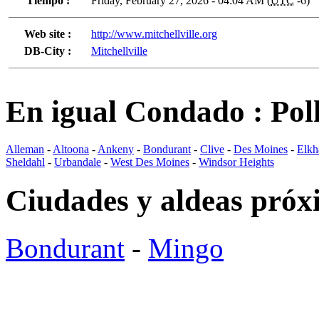
Tiempo :
Friday, February 27, 2026 - 04:04 AM (
UTC
-6)
Web site :
http://www.mitchellville.org
DB-City :
Mitchellville
En igual Condado : Po
Alleman
-
Altoona
-
Ankeny
-
Bondurant
-
Clive
-
Des Moines
-
Elkh
Sheldahl
-
Urbandale
-
West Des Moines
-
Windsor Heights
Ciudades y aldeas próx
Bondurant
-
Mingo