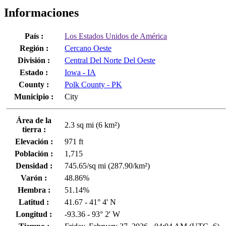
Informaciones
País :
Los Estados Unidos de América
Región :
Cercano Oeste
División :
Central Del Norte Del Oeste
Estado :
Iowa - IA
County :
Polk County - PK
Municipio :
City
Área de la
2.3 sq mi (6 km²)
tierra :
Elevación :
971 ft
Población :
1,715
Densidad :
745.65/sq mi (287.90/km²)
Varón :
48.86%
Hembra :
51.14%
Latitud :
41.67 - 41° 4' N
Longitud :
-93.36 - 93° 2' W