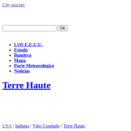
City-usa.net
LOS E.E.U.U.
Estado
Bandera
Mapa
Parte Meteorológico
Noticias
Terre Haute
USA
/
Indiana
/
Vigo Condado
/
Terre Haute