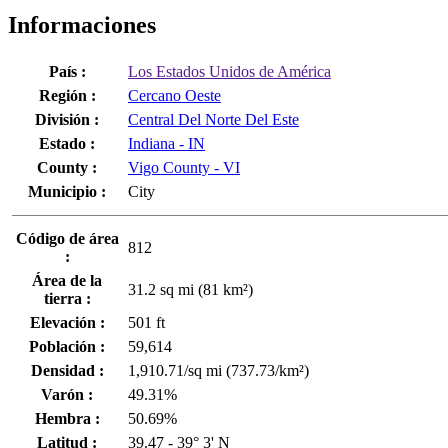
Informaciones
País :
Los Estados Unidos de América
Región :
Cercano Oeste
División :
Central Del Norte Del Este
Estado :
Indiana - IN
County :
Vigo County - VI
Municipio :
City
Código de área
812
:
Área de la
31.2 sq mi (81 km²)
tierra :
Elevación :
501 ft
Población :
59,614
Densidad :
1,910.71/sq mi (737.73/km²)
Varón :
49.31%
Hembra :
50.69%
Latitud :
39.47 - 39° 3' N