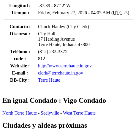
Longitud :
-87.39 - 87° 2' W
Tiempo :
Friday, February 27, 2026 - 04:05 AM (
UTC
-5)
Contacto :
Chuck Hanley (City Clerk)
Discurso :
City Hall
17 Harding Avenue
Terre Haute, Indiana 47800
Teléfono :
(812) 232-3375
code :
812
Web site :
http://www.terrehaute.in.gov
E-mail :
clerk@terrehaute.in.gov
DB-City :
Terre Haute
En igual Condado : Vigo Condado
North Terre Haute
-
Seelyville
-
West Terre Haute
Ciudades y aldeas próximas