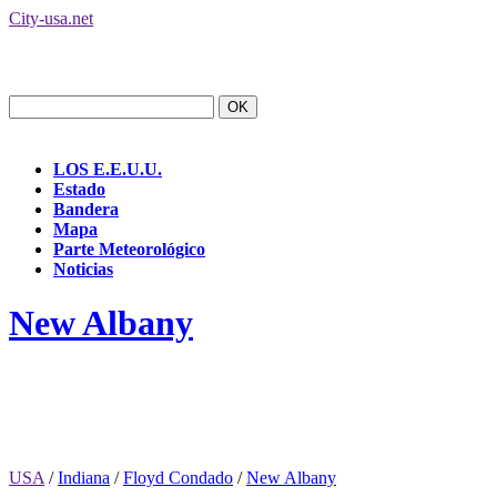
City-usa.net
LOS E.E.U.U.
Estado
Bandera
Mapa
Parte Meteorológico
Noticias
New Albany
USA
/
Indiana
/
Floyd Condado
/
New Albany