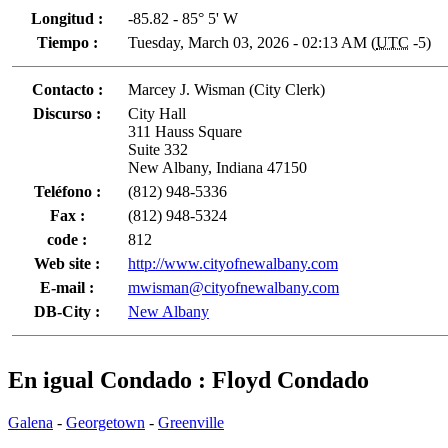
Longitud :
-85.82 - 85° 5' W
Tiempo :
Tuesday, March 03, 2026 - 02:13 AM (
UTC
-5)
Contacto :
Marcey J. Wisman (City Clerk)
Discurso :
City Hall
311 Hauss Square
Suite 332
New Albany, Indiana 47150
Teléfono :
(812) 948-5336
Fax :
(812) 948-5324
code :
812
Web site :
http://www.cityofnewalbany.com
E-mail :
mwisman@cityofnewalbany.com
DB-City :
New Albany
En igual Condado : Floyd Condado
Galena
-
Georgetown
-
Greenville