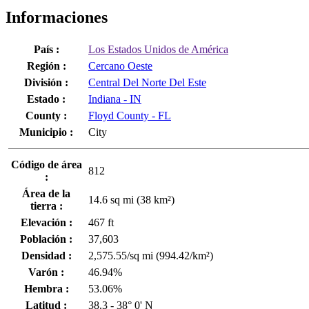
Informaciones
País :
Los Estados Unidos de América
Región :
Cercano Oeste
División :
Central Del Norte Del Este
Estado :
Indiana - IN
County :
Floyd County - FL
Municipio :
City
Código de área
812
:
Área de la
14.6 sq mi (38 km²)
tierra :
Elevación :
467 ft
Población :
37,603
Densidad :
2,575.55/sq mi (994.42/km²)
Varón :
46.94%
Hembra :
53.06%
Latitud :
38.3 - 38° 0' N