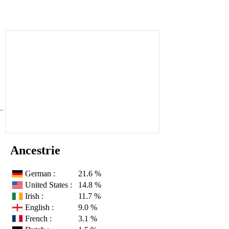
Ancestrie
German :
21.6 %
United States :
14.8 %
Irish :
11.7 %
English :
9.0 %
French :
3.1 %