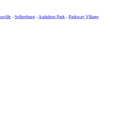
ksville
-
Sellersburg
-
Audubon Park
-
Parkway Village