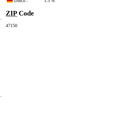
Dutch :
1.5 %
ZIP
Code
47150