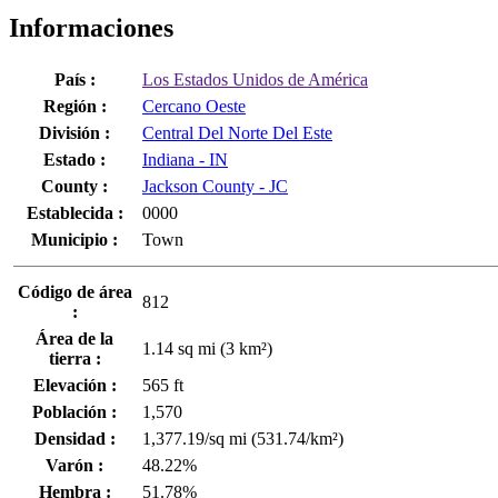
Informaciones
País :
Los Estados Unidos de América
Región :
Cercano Oeste
División :
Central Del Norte Del Este
Estado :
Indiana - IN
County :
Jackson County - JC
Establecida :
0000
Municipio :
Town
Código de área
812
:
Área de la
1.14 sq mi (3 km²)
tierra :
Elevación :
565 ft
Población :
1,570
Densidad :
1,377.19/sq mi (531.74/km²)
Varón :
48.22%
Hembra :
51.78%