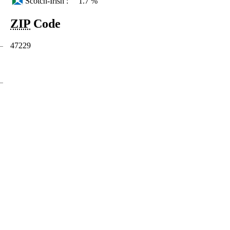
Scotch-Irish :
1.7 %
ZIP
Code
47229