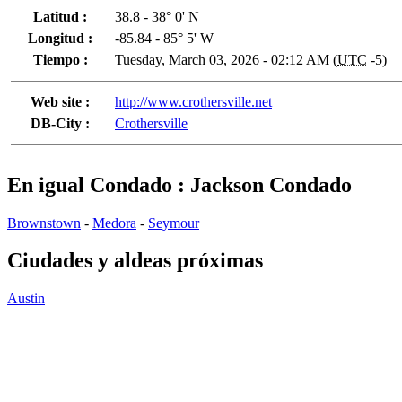
Latitud :
38.8 - 38° 0' N
Longitud :
-85.84 - 85° 5' W
Tiempo :
Tuesday, March 03, 2026 - 02:12 AM (
UTC
-5)
Web site :
http://www.crothersville.net
DB-City :
Crothersville
En igual Condado : Jackson Condado
Brownstown
-
Medora
-
Seymour
Ciudades y aldeas próximas
Austin