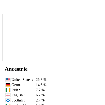
Ancestrie
United States :
26.8 %
German :
14.6 %
Irish :
7.7 %
English :
6.2 %
Scottish :
2.7 %